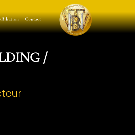
ffiliation
Contact
LDING
/
cteur