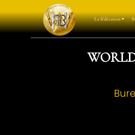
La fédération
B
WORLD
Bure