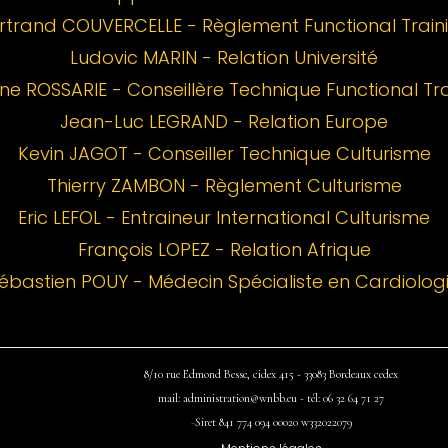
rtrand COUVERCELLE - Règlement Functional Train
Ludovic MARIN - Relation Université
ne ROSSARIE - Conseillère Technique Functional Tra
Jean-Luc LEGRAND - Relation Europe
Kevin JAGOT - Conseiller Technique Culturisme
Thierry ZAMBON - Règlement Culturisme
Eric LEFOL - Entraineur International Culturisme
François LOPEZ - Relation Afrique
ébastien POUY - Médecin Spécialiste en Cardiolog
8/10 rue Edmond Besse, cidex 415 - 33083 Bordeaux cedex
mail:
administration@wnbb.eu - tél: 06 32 64 71 27
-
Siret 841
774 094
00020
w332022079