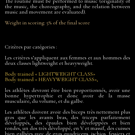
The routine must be performed to music (originality of
the music, the choreography, and the relation between
music and movement are evaluated).
Weight in scoring: 5% of the final score
Critères par catégories :
Les critères s’appliquent aux femmes et aux hommes des
deux classes lightweight et heavyweight.
Body
trained
« LIGHTWEIGHT CLASS»
Body
trained
« HEAVYWEIGHT CLASS»,
les athlètes devront être bien proportionnés, avoir une
bonne hypertrophie et donc avoir de la masse
musculaire, du volume, et du galbe.
Les athlètes doivent avoir des biceps très nettement plus
gros que les avants bras, des triceps parfaitement
développés, des épaules bien développées et bien
rondes, un dos très développé, en V et massif, des cuisses
bien galbées avec de gros quadriceps, ischios, fessiers et