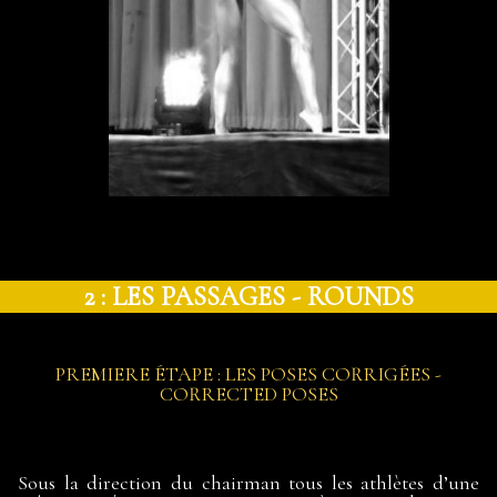
2 : LES PASSAGES - ROUNDS
PREMIERE ÉTAPE : LES POSES CORRIGÉES -
CORRECTED POSES
Sous la direction du chairman tous les athlètes d’une