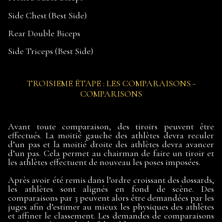
Side Chest (Best Side)
Rear Double Biceps
Side Triceps (Best Side)
TROISIEME ÉTAPE : LES COMPARAISONS -
COMPARISONS
Avant toute comparaison, des tiroirs peuvent être
effectués. La moitié gauche des athlètes devra reculer
d’un pas et la moitié droite des athlètes devra avancer
d’un pas. Cela permet au chairman de faire un tiroir et
les athlètes effectuent de nouveau les poses imposées.
Après avoir été remis dans l’ordre croissant des dossards,
les athlètes sont alignés en fond de scène. Des
comparaisons par 3 peuvent alors être demandées par les
juges afin d’estimer au mieux les physiques des athlètes
et affiner le classement. Les demandes de comparaisons