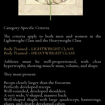
Category-Specific Criteria:
The criteria apply to both men and women in the
Lightweight Class and the Heavyweight Class.
Body Trained – LIGHTWEIGHT CLASS
Body Trained – HEAVYWEIGHT CLASS
Athletes must be well-proportioned, with clear
hypertrophy, showing muscle mass, volume, and shape.
They must present:
Biceps clearly larger than the forearms.
Perfectly developed triceps.
Well-rounded, developed shoulders.
A very wide, V-shaped, massive back.
Well-shaped thighs with large quadriceps, hamstrings,
glutes, and clearly developed calves