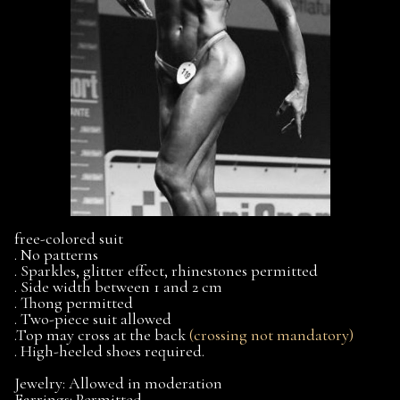
free-colored suit
. No patterns
. Sparkles, glitter effect, rhinestones permitted
. Side width between 1 and 2 cm
. Thong permitted
. Two-piece suit allowed
.Top may cross at the back
(crossing not mandatory)
. High-heeled shoes required.
Jewelry: Allowed in moderation
Earrings: Permitted