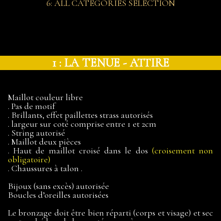
6: ALL CATEGORIES SELECTION
1 : LA TENUE - ATTIRE
Maillot couleur libre
. Pas de motif
. Brillants, effet paillettes strass autorisés
. largeur sur coté comprise entre 1 et 2cm
. String autorisé
. Maillot deux pièces
. Haut de maillot croisé dans le dos
(croisement non
obligatoire)
. Chaussures à talon .
Bijoux (sans excès) autorisée
Boucles d’oreilles autorisées
Le bronzage doit être bien réparti (corps et visage) et sec