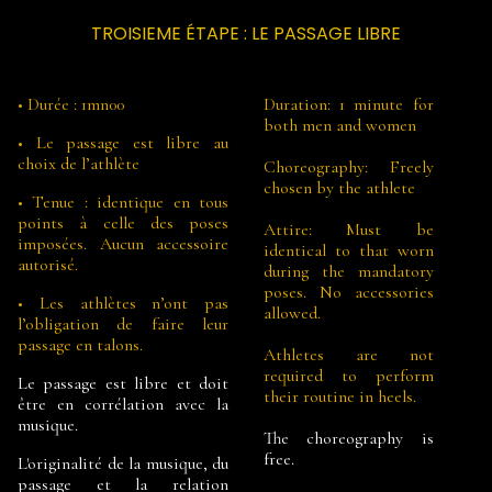
TROISIEME ÉTAPE : LE PASSAGE LIBRE
• Durée : 1mn00
Duration: 1 minute for
both men and women
• Le passage est libre au
choix de l’athlète
Choreography: Freely
chosen by the athlete
• Tenue : identique en tous
points à celle des poses
Attire: Must be
imposées. Aucun accessoire
identical to that worn
autorisé.
during the mandatory
poses. No accessories
• Les athlètes n’ont pas
allowed.
l’obligation de faire leur
passage en talons.
Athletes are not
required to perform
Le passage est libre et doit
their routine in heels.
être en corrélation avec la
musique.
The choreography is
free.
L'originalité de la musique, du
passage et la relation