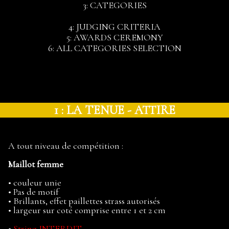
3: CATEGORIES
4: JUDGING CRITERIA
5: AWARDS CEREMONY
6: ALL CATEGORIES SELECTION
1 : LA TENUE - ATTIRE
A tout niveau de compétition :
Maillot femme
•
couleur unie
•
Pas de motif
•
Brillants, effet paillettes strass autorisés
•
largeur sur coté comprise entre 1 et 2 cm
•
String INTERDIT