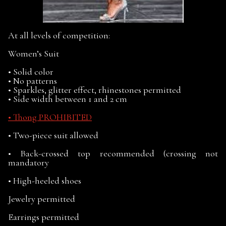
At all levels of competition:
Women’s Suit
• Solid color
• No patterns
• Sparkles, glitter effect, rhinestones permitted
• Side width between 1 and 2 cm
• Thong PROHIBITED
• Two-piece suit allowed
• Back-crossed top recommended (crossing not
mandatory
• High-heeled shoes
Jewelry permitted
Earrings permitted