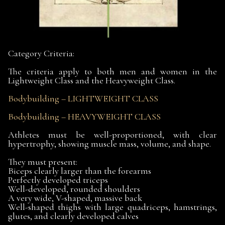
Category Criteria:
The criteria apply to both men and women in the
Lightweight Class and the Heavyweight Class.
Bodybuilding – LIGHTWEIGHT CLASS
Bodybuilding – HEAVYWEIGHT CLASS
Athletes must be well-proportioned, with clear
hypertrophy, showing muscle mass, volume, and shape.
They must present:
Biceps clearly larger than the forearms
Perfectly developed triceps
Well-developed, rounded shoulders
A very wide, V-shaped, massive back
Well-shaped thighs with large quadriceps, hamstrings,
glutes, and clearly developed calves