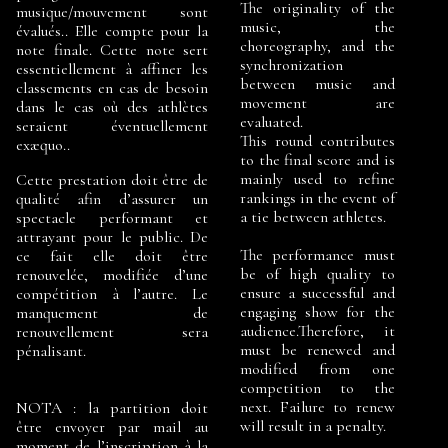
The originality of the
musique/mouvement sont
music, the
évalués.. Elle compte pour la
choreography, and the
note finale. Cette note sert
synchronization
essentiellement à affiner les
between music and
classements en cas de besoin
movement are
dans le cas où des athlètes
evaluated.
seraient éventuellement
This round contributes
exæquo.
.
to the final score and is
mainly used to refine
Cette prestation doit être de
rankings in the event of
qualité afin d’assurer un
a tie between athletes.
spectacle performant et
attrayant pour le public. De
The performance must
ce fait elle doit être
be of high quality to
renouvelée, modifiée d’une
ensure a successful and
compétition à l’autre. Le
engaging show for the
manquement de
audience.Therefore, it
renouvellement sera
must be renewed and
pénalisant.
modified from one
competition to the
next. Failure to renew
NOTA : la partition doit
will result in a penalty.
être envoyer par mail au
moment de l’inscription à la