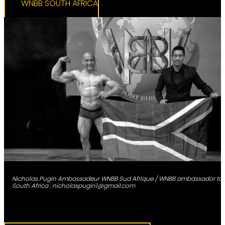
WNBB SOUTH AFRICA
Nicholas Pugin Ambassadeur WNBB Sud Afrique / WNBB ambassador to
South Africa : nicholaspugin1@gmail.com