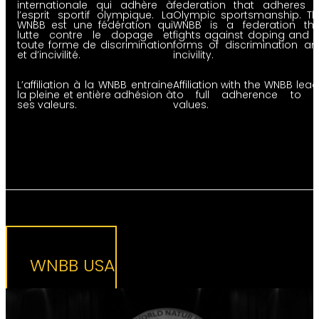
internationale qui adhère à
federation that adheres t
l’esprit sportif olympique. La
Olympic sportsmanship. Th
WNBB est une fédération qui
WNBB is a federation tha
lutte contre le dopage et
fights against doping and a
toute forme de discrimination
forms of discrimination a
et d’incivilité.
incivility.
L’affiliation à la WNBB entraine
Affiliation with the WNBB lea
la pleine et entière adhésion à
to full adherence to it
ses valeurs.
values.
WNBB USA