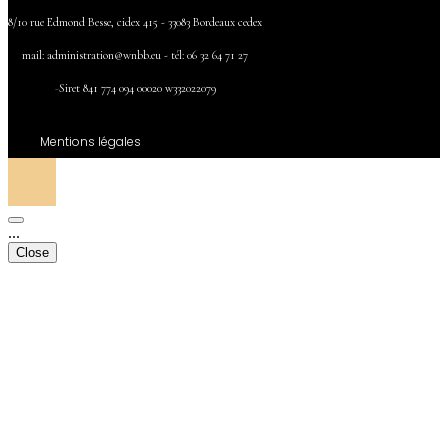
8/10 rue Edmond Besse, cidex 415 - 33083 Bordeaux cedex
mail:
administration@wnbb.eu - tél: 06 32 64 71 27
-
Siret 841
774 094
00020
w332022079
Mentions légales
...
Close