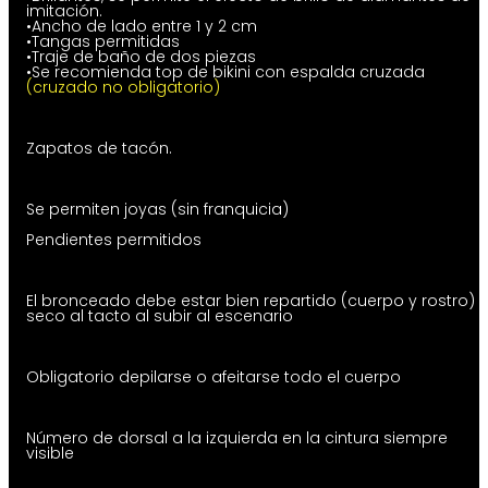
imitación.
•Ancho de lado entre 1 y 2 cm
•Tangas permitidas
•Traje de baño de dos piezas
•Se recomienda top de bikini con espalda cruzada
(cruzado no obligatorio)
Zapatos de tacón.
Se permiten joyas (sin franquicia)
Pendientes permitidos
El bronceado debe estar bien repartido (cuerpo y rostro) y
seco al tacto al subir al escenario
Obligatorio depilarse o afeitarse todo el cuerpo
Número de dorsal a la izquierda en la cintura siempre
visible