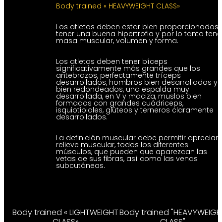
Body trained « HEAVYWEIGHT CLASS»
Los atletas deben estar bien proporcionados,
tener una buena hipertrofia y por lo tanto tene
masa muscular, volumen y forma.
Los atletas deben tener bíceps
significativamente más grandes que los
antebrazos, perfectamente tríceps
desarrollados, hombros bien desarrollados y
bien redondeados, una espalda muy
desarrollada, en V y maciza, muslos bien
formados con grandes cuádriceps,
isquiotibiales, glúteos y terneros claramente
desarrollados.
La definición muscular debe permitir apreciar 
relieve muscular, todos los diferentes
músculos, que pueden que aparezcan las
vetas de sus fibras, así como las venas
subcutáneas.
Body trained « LIGHTWEIGHT
Body trained "HEAVYWEIGH
CLASS»
CLASS"