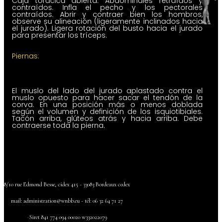
Caja torácica abierta. Abdominales retraídos y
contraídos. Infla el pecho y los pectorales
contraídos. Abrir y contraer bien los hombros,
observe su alineación (ligeramente inclinados hacia
el jurado). Ligera rotación del busto hacia el jurado
para presentar los tríceps.
Piernas:
El muslo del lado del jurado aplastado contra el
muslo opuesto para hacer sacar el tendón de la
corva. En una posición más o menos doblada
según el volumen y definición de los isquiotibiales.
Tacón arriba, glúteos atrás y hacia arriba. Debe
contraerse toda la pierna.
8/10 rue Edmond Besse, cidex 415 - 33083 Bordeaux cedex
mail:
administration@wnbb.eu - tél: 06 32 64 71 27
-
Siret 841
774 094
00020
w332022079