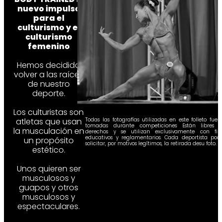
nuevo impulso
para el
culturismo y el
culturismo
femenino
Hemos decidido
volver a las raíces
de nuestro
deporte.
Los culturistas son
atletas que usan
Todas las fotografías utilizadas en este folleto fuer
tomadas durante
competiciones Están libres 
la musculación en
derechos y se utilizan
exclusivamente con fin
educativos y reglamentarios.
Cada deportista pod
un propósito
solicitar, por motivos legítimos, la retirada desu foto.
estético.
Unos quieren ser
musculosos y
guapos y otros
musculosos y
espectaculares.