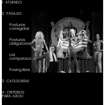
1 : ATUENDO
2 : PASAJES
Posturas
corregidas
Posturas
obligatorias
Las
comparaciones
Posing libre
3 : CATEGORÍAS
4 : CRITERIOS
PARA JUICIO