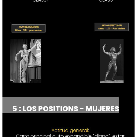
5 : LOS POSITIONS - MUJERES
Actitud general:
Carro principal auto expandible
"digno", estar