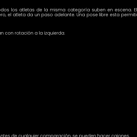
 todos los atletas de la misma categoría suben
en escena. E
, el atleta da un paso adelante. Una pose libre
esta permiti
n con rotación a la izquierda:
Antes de cualquier comparación, se pueden hacer cajones.