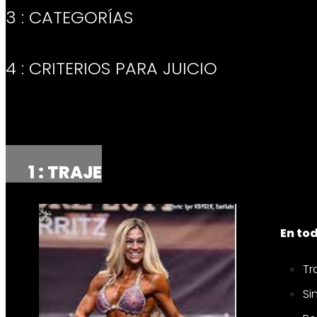
3 : CATEGORÍAS
4 : CRITERIOS PARA JUICIO
1 :
TRAJE
En to
Tr
Si