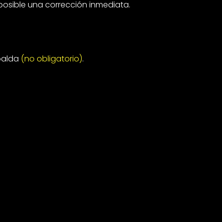
posible una corrección inmediata.
spalda
(no obligatorio)
.