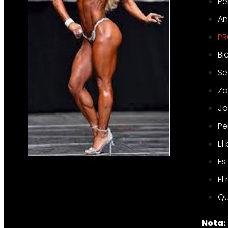
Pe
An
PR
Bi
Se
Za
Jo
Pe
El
Es
El
Qu
Nota: